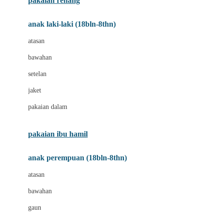
pakaian renang
Bumkins
anak laki-laki (18bln-8thn)
C
atasan
Cetaphil
bawahan
Chicco
setelan
Childlife
jaket
Clevamama
pakaian dalam
Cocolatte
Cottonseeds
pakaian ibu hamil
Cozy N Safe
anak perempuan (18bln-8thn)
Crane
atasan
Cybex
bawahan
D
gaun