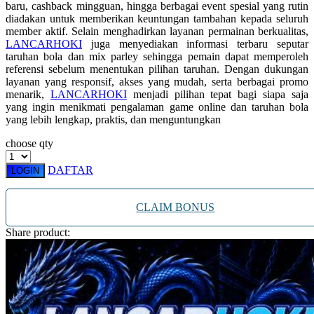
Twistshake
baru, cashback mingguan, hingga berbagai event spesial yang rutin
diadakan untuk memberikan keuntungan tambahan kepada seluruh
TY Toys
member aktif. Selain menghadirkan layanan permainan berkualitas,
LANCARHOKI
juga menyediakan informasi terbaru seputar
taruhan bola dan mix parley sehingga pemain dapat memperoleh
U
referensi sebelum menentukan pilihan taruhan. Dengan dukungan
layanan yang responsif, akses yang mudah, serta berbagai promo
menarik,
LANCARHOKI
menjadi pilihan tepat bagi siapa saja
yang ingin menikmati pengalaman game online dan taruhan bola
V
yang lebih lengkap, praktis, dan menguntungkan
Veja
choose qty
Vitaflow
DAFTAR
LOGIN
Vtech
CLAIM BONUS
W
Share product:
Waterland
Wellness
X