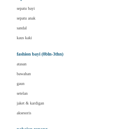
Bio Oil
sepatu bayi
Biolane
sepatu anak
Bite Fighters
sandal
Bizzi Growin
kaus kaki
Blackmores
fashion bayi (0bln-3thn)
Blooming Marvellous
atasan
Bonnels
bawahan
Bravado
gaun
Bruder
setelan
Brush Baby
jaket & kardigan
Buds Organics
aksesoris
Bugaboo
Buggygear