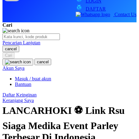
LOGIN
Q
DAFTAR
Contact Us
QV Baby
Cari
R
Real Shades
Pencarian Lanjutan
cancel
Red Castle
Cari
Ribbon Madness
cancel
Akun Saya
S
Masuk / buat akun
Bantuan
Sebamed
Daftar Keinginan
Silver Cross
Keranjang Saya
LANCARHOKI ⚽️ Link Rsu
Simply Idea
Skip Hop
Siaga Medika Event Parley
Spectra
Terbesar Di Indonesia