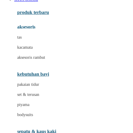
Azetabio
produk terbaru
B
aksesoris
Baabaasheepz
tas
Babiators
kacamata
Baby Dove
aksesoris rambut
Baby Jogger
Baby Rovega
kebutuhan bayi
Babybee
pakaian tidur
Banana Boat
set & terusan
Banz
piyama
Barbie
bodysuits
Beaba
Beauty Barn
sepatu & kaus kaki