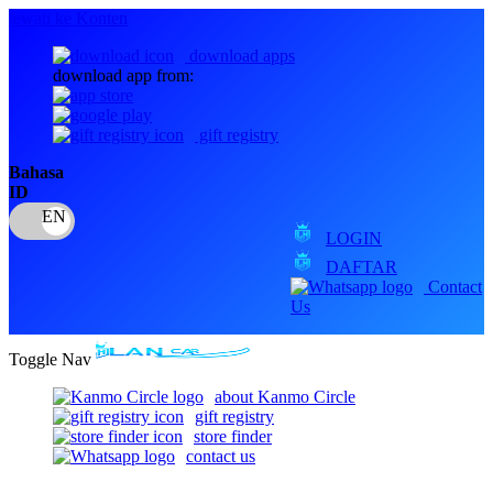
lewati ke Konten
download apps
download app from:
gift registry
Bahasa
ID
LOGIN
DAFTAR
Contact
Us
Toggle Nav
about Kanmo Circle
gift registry
store finder
contact us