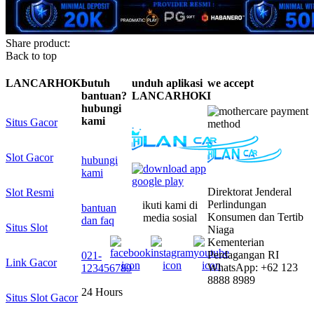
Share product:
Back to top
LANCARHOKI
butuh
unduh aplikasi
we accept
bantuan?
LANCARHOKI
hubungi
kami
Situs Gacor
Slot Gacor
hubungi
kami
Direktorat Jenderal
Slot Resmi
Perlindungan
ikuti kami di
bantuan
Konsumen dan Tertib
media sosial
dan faq
Situs Slot
Niaga
Kementerian
Perdagangan RI
021-
Link Gacor
WhatsApp: +62 123
123456789
8888 8989
24 Hours
Situs Slot Gacor