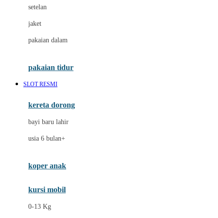
Dae Organics
setelan
Docare
jaket
Doona
pakaian dalam
Down To Earth
Drew
pakaian tidur
Dr. Brown's
SLOT RESMI
E
kereta dorong
ELC
bayi baru lahir
Ergobaby
usia 6 bulan+
Expert Care
koper anak
Ezyroller
kursi mobil
F
0-13 Kg
Felt So Sweet