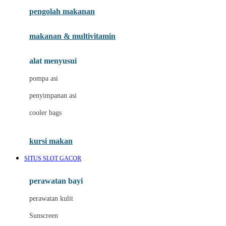
pengolah makanan
Joolz
Jujube
makanan & multivitamin
K
alat menyusui
Kiddycuts
pompa asi
Kumon
penyimpanan asi
L
cooler bags
Leapfrog
kursi makan
Leclerc
SITUS SLOT GACOR
Lee Vierra
Lillebaby
perawatan bayi
Little Bird Told Me
perawatan kulit
Little Miss Janis
Sunscreen